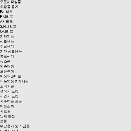
주문제작상품
화장품 용기
F시리즈
R시리즈
A시리즈
S/N시리즈
O시리즈
기타제품
생활용품
수납용기
기타 생활용품
홍보센터
뉴스룸
인증현황
보유특허
핵심재질비교
제품영상 & 게시판
고객지원
견적서 요청
제안서 요청
자주하는 질문
배송조회
자료실
인쇄 칼선
보틀
수납용기 및 저금통