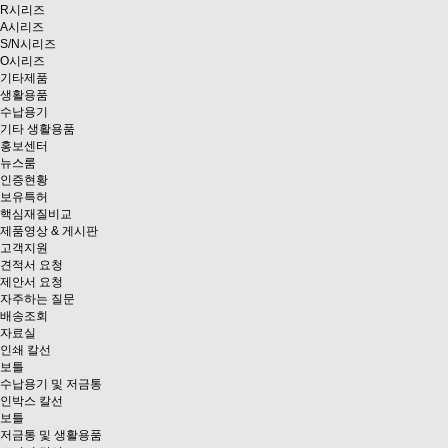
R시리즈
A시리즈
S/N시리즈
O시리즈
기타제품
생활용품
수납용기
기타 생활용품
홍보센터
뉴스룸
인증현황
보유특허
핵심재질비교
제품영상 & 게시판
고객지원
견적서 요청
제안서 요청
자주하는 질문
배송조회
자료실
인쇄 칼선
보틀
수납용기 및 저금통
인박스 칼선
보틀
저금통 및 생활용품