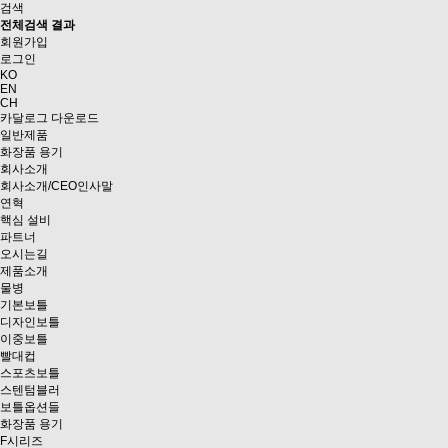
검색
전체검색 결과
회원가입
로그인
KO
EN
CH
카달로그 다운로드
일반제품
화장품 용기
회사소개
회사소개/CEO인사말
연혁
핵심 설비
파트너
오시는길
제품소개
물병
기본보틀
디자인보틀
이중보틀
빨대컵
스포츠보틀
스텐텀블러
보틀옵션들
화장품 용기
F시리즈