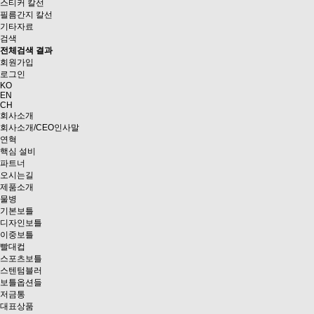
스티커 칼선
필름간지 칼선
기타자료
검색
전체검색 결과
회원가입
로그인
KO
EN
CH
회사소개
회사소개/CEO인사말
연혁
핵심 설비
파트너
오시는길
제품소개
물병
기본보틀
디자인보틀
이중보틀
빨대컵
스포츠보틀
스텐텀블러
보틀옵션들
저금통
대표상품