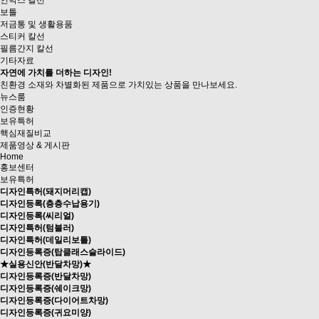
인박스 칼선
보틀
저금통 및 생활용품
스티커 칼선
필름간지 칼선
기타자료
자연에 가치를 더하는 디자인!
친환경 소재와 차별화된 제품으로
가치있는 상품을 만나보세요.
뉴스룸
인증현황
보유특허
핵심재질비교
제품영상
& 게시판
Home
홍보센터
보유특허
디자인특허(돼지머리캡)
디자인등록(층층수납용기)
디자인등록(씨리얼)
디자인특허(텀블러)
디자인특허(데일리보틀)
디자인등록증(탑클래스슬라이드)
★실용신안(반달차망)★
디자인등록증(반달차망)
디자인등록증(쉐이크망)
디자인등록증(다이어트차망)
디자인등록증(귀요미양)