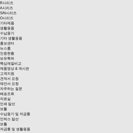
R시리즈
A시리즈
S/N시리즈
O시리즈
기타제품
생활용품
수납용기
기타 생활용품
홍보센터
뉴스룸
인증현황
보유특허
핵심재질비교
제품영상 & 게시판
고객지원
견적서 요청
제안서 요청
자주하는 질문
배송조회
자료실
인쇄 칼선
보틀
수납용기 및 저금통
인박스 칼선
보틀
저금통 및 생활용품