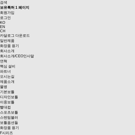
검색
보유특허 1 페이지
회원가입
로그인
KO
EN
CH
카달로그 다운로드
일반제품
화장품 용기
회사소개
회사소개/CEO인사말
연혁
핵심 설비
파트너
오시는길
제품소개
물병
기본보틀
디자인보틀
이중보틀
빨대컵
스포츠보틀
스텐텀블러
보틀옵션들
화장품 용기
F시리즈