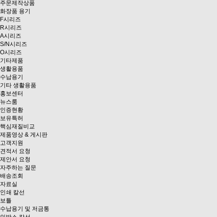
주문제작상품
화장품 용기
F시리즈
R시리즈
A시리즈
S/N시리즈
O시리즈
기타제품
생활용품
수납용기
기타 생활용품
홍보센터
뉴스룸
인증현황
보유특허
핵심재질비교
제품영상 & 게시판
고객지원
견적서 요청
제안서 요청
자주하는 질문
배송조회
자료실
인쇄 칼선
보틀
수납용기 및 저금통