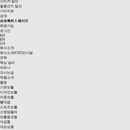
스티커 칼선
필름간지 칼선
기타자료
검색
보유특허 1 페이지
회원가입
로그인
KO
EN
CH
회사소개
회사소개/CEO인사말
연혁
핵심 설비
파트너
오시는길
제품소개
물병
기본보틀
디자인보틀
이중보틀
빨대컵
스포츠보틀
스텐텀블러
보틀옵션들
저금통
대표상품