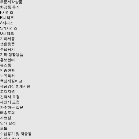
주문제작상품
화장품 용기
F시리즈
R시리즈
A시리즈
S/N시리즈
O시리즈
기타제품
생활용품
수납용기
기타 생활용품
홍보센터
뉴스룸
인증현황
보유특허
핵심재질비교
제품영상 & 게시판
고객지원
견적서 요청
제안서 요청
자주하는 질문
배송조회
자료실
인쇄 칼선
보틀
수납용기 및 저금통