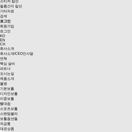
스티커 칼선
필름간지 칼선
기타자료
검색
로그인
회원가입
로그인
KO
EN
CH
회사소개
회사소개/CEO인사말
연혁
핵심 설비
파트너
오시는길
제품소개
물병
기본보틀
디자인보틀
이중보틀
빨대컵
스포츠보틀
스텐텀블러
보틀옵션들
저금통
대표상품