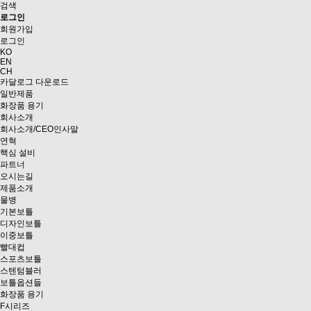
검색
로그인
회원가입
로그인
KO
EN
CH
카달로그 다운로드
일반제품
화장품 용기
회사소개
회사소개/CEO인사말
연혁
핵심 설비
파트너
오시는길
제품소개
물병
기본보틀
디자인보틀
이중보틀
빨대컵
스포츠보틀
스텐텀블러
보틀옵션들
화장품 용기
F시리즈